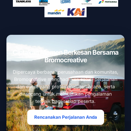
Ciptakan Momen Berkesan Bersama
Bromocreative
Dipercaya berbagai perusahaan dan komunitas,
Bromocreative menghadirkan solusi perjalanan
dan event yang profesional, terencana, serta
dirancang untuk memberikan pengalaman
terbaik bagi setiap peserta.
Rencanakan Perjalanan Anda