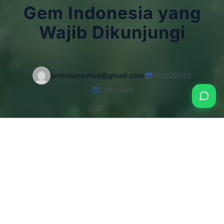
Gem Indonesia yang
Wajib Dikunjungi
bromocreative@gmail.com
04/01/2026
1 min read
Indonesia memiliki ribuan destinasi menakjubkan yang belum
terjamah mass tourism. Berikut 5 hidden gem yang wajib
masuk bucket list Anda.
1. Pulau Widi, Maluku