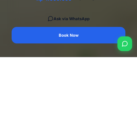
Ask via WhatsApp
Book Now
Nikmati pengalaman wisata dan piknik breakfast tak
terlupakan di Gunung Bromo. Menikmati indahnya view
sunrise di spot terbaik Gunung Bromo dengan beberapa spot
seperti Sunrise Point, Bukit Widodaren, Gunung Batok,
Kawah Bromo, Pura Luhur Poten, Lautan Pasir Berbisik dan
Sava Bukit Teletubies.